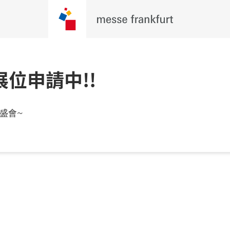
7 展位申請中!!
盛會~