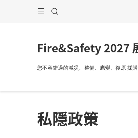
跳
過
目
搜
錄
尋
Fire&Safety 202
您不容錯過的減災、整備、應變、復原 採購
私隱政策