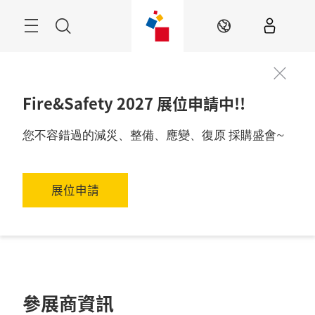
跳
過
目
搜
ZH
錄
尋
Fire&Safety 2027 展位申請中!!
您不容錯過的減災、整備、應變、復原 採購盛會~
展位申請
參展商資訊